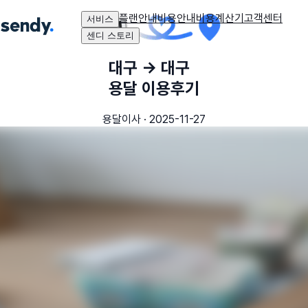
플랜안내
비용안내
비용계산기
고객센터
서비스
센디 스토리
대구
→
대구
용달 이용후기
용달이사
·
2025-11-27