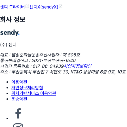
센디 드라이버
센디X(sendyX)
회사 정보
(주) 센디
대표 : 염상준
화물운송주선사업자 : 제 805호
통신판매업신고 : 2021-부산부산진-1540
사업자 등록번호 : 617-86-04939
사업자정보확인
주소 : 부산광역시 부산진구 서면로 39, KT&G 상상마당 6층 9호, 10호
이용약관
개인정보처리방침
위치기반서비스 이용약관
운송약관