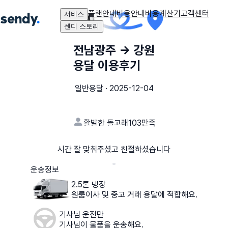
플랜안내
비용안내
비용계산기
고객센터
서비스
센디 스토리
전남광주
→
강원
용달 이용후기
일반용달
·
2025-12-04
활발한 돌고래103
만족
시간 잘 맞춰주셨고 친절하셨습니다
운송정보
2.5톤 냉장
원룸이사 및 중고 거래 용달에 적합해요.
기사님 운전만
기사님이 물품을 운송해요.