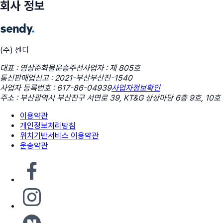
회사 정보
(주) 센디
대표 : 염상준
화물운송주선사업자 : 제 805호
통신판매업신고 : 2021-부산부산진-1540
사업자 등록번호 : 617-86-04939
사업자정보확인
주소 : 부산광역시 부산진구 서면로 39, KT&G 상상마당 6층 9호, 10호
이용약관
개인정보처리방침
위치기반서비스 이용약관
운송약관