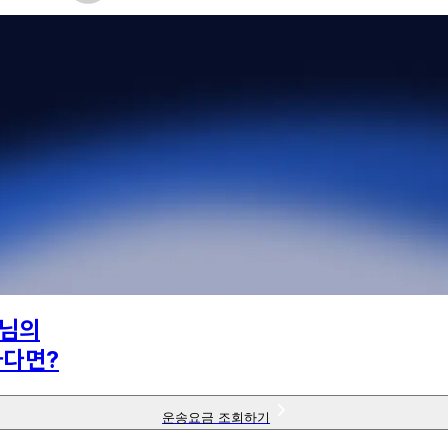
님의
하다면?
운송요금 조회하기