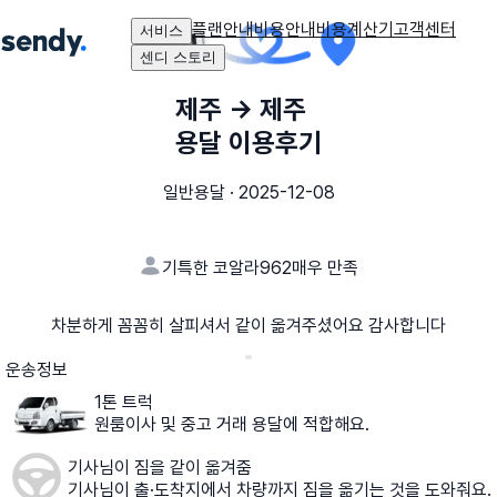
플랜안내
비용안내
비용계산기
고객센터
서비스
센디 스토리
제주
→
제주
용달 이용후기
일반용달
·
2025-12-08
기특한 코알라962
매우 만족
차분하게 꼼꼼히 살피셔서 같이 옮겨주셨어요 감사합니다
운송정보
1톤 트럭
원룸이사 및 중고 거래 용달에 적합해요.
기사님이 짐을 같이 옮겨줌
기사님이 출·도착지에서 차량까지 짐을 옮기는 것을 도와줘요.