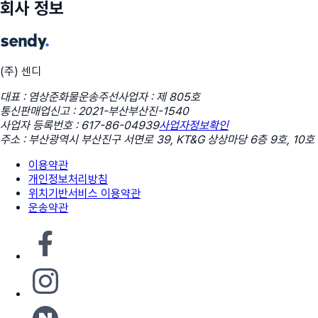
회사 정보
(주) 센디
대표 : 염상준
화물운송주선사업자 : 제 805호
통신판매업신고 : 2021-부산부산진-1540
사업자 등록번호 : 617-86-04939
사업자정보확인
주소 : 부산광역시 부산진구 서면로 39, KT&G 상상마당 6층 9호, 10호
이용약관
개인정보처리방침
위치기반서비스 이용약관
운송약관