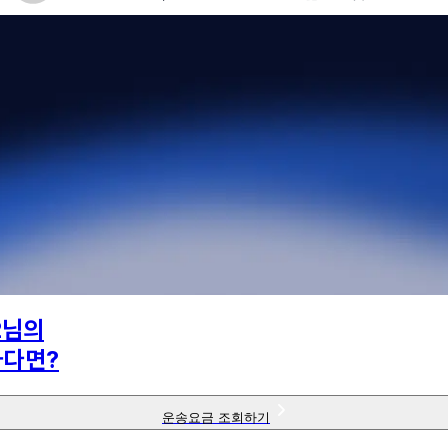
2
님의
하다면?
운송요금 조회하기