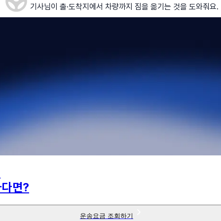
기사님이 출·도착지에서 차량까지 짐을 옮기는 것을 도와줘요.
의
하다면?
운송요금 조회하기