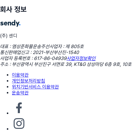
회사 정보
(주) 센디
대표 : 염상준
화물운송주선사업자 : 제 805호
통신판매업신고 : 2021-부산부산진-1540
사업자 등록번호 : 617-86-04939
사업자정보확인
주소 : 부산광역시 부산진구 서면로 39, KT&G 상상마당 6층 9호, 10호
이용약관
개인정보처리방침
위치기반서비스 이용약관
운송약관