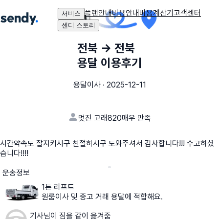
플랜안내
비용안내
비용계산기
고객센터
서비스
센디 스토리
전북
→
전북
용달 이용후기
용달이사
·
2025-12-11
멋진 고래820
매우 만족
시간약속도 잘지키시구 친절하시구 도와주셔서 감사합니다!!! 수고하셨
습니다!!!!
운송정보
1톤 리프트
원룸이사 및 중고 거래 용달에 적합해요.
기사님이 짐을 같이 옮겨줌