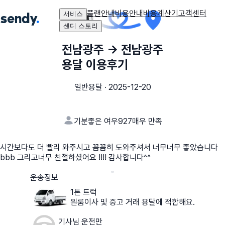
플랜안내
비용안내
비용계산기
고객센터
서비스
센디 스토리
전남광주
→
전남광주
용달 이용후기
일반용달
·
2025-12-20
기분좋은 여우927
매우 만족
시간보다도 더 빨리 와주시고 꼼꼼히 도와주셔서 너무너무 좋았습니다
bbb 그리고너무 친절하셨어요 !!!! 감사합니다^^
운송정보
1톤 트럭
원룸이사 및 중고 거래 용달에 적합해요.
기사님 운전만