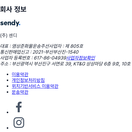
회사 정보
(주) 센디
대표 : 염상준
화물운송주선사업자 : 제 805호
통신판매업신고 : 2021-부산부산진-1540
사업자 등록번호 : 617-86-04939
사업자정보확인
주소 : 부산광역시 부산진구 서면로 39, KT&G 상상마당 6층 9호, 10호
이용약관
개인정보처리방침
위치기반서비스 이용약관
운송약관