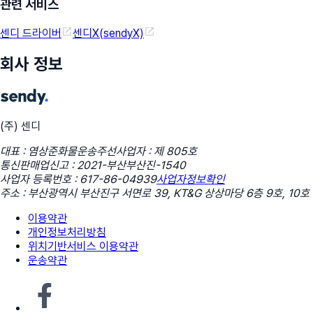
관련 서비스
센디 드라이버
센디X(sendyX)
회사 정보
(주) 센디
대표 : 염상준
화물운송주선사업자 : 제 805호
통신판매업신고 : 2021-부산부산진-1540
사업자 등록번호 : 617-86-04939
사업자정보확인
주소 : 부산광역시 부산진구 서면로 39, KT&G 상상마당 6층 9호, 10호
이용약관
개인정보처리방침
위치기반서비스 이용약관
운송약관