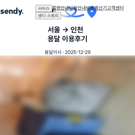
플랜안내
비용안내
비용계산기
고객센터
서비스
센디 스토리
서울
→
인천
용달 이용후기
용달이사
·
2025-12-29