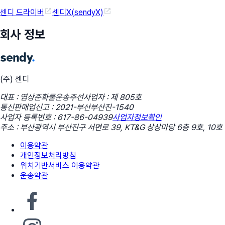
센디 드라이버
센디X(sendyX)
회사 정보
(주) 센디
대표 : 염상준
화물운송주선사업자 : 제 805호
통신판매업신고 : 2021-부산부산진-1540
사업자 등록번호 : 617-86-04939
사업자정보확인
주소 : 부산광역시 부산진구 서면로 39, KT&G 상상마당 6층 9호, 10호
이용약관
개인정보처리방침
위치기반서비스 이용약관
운송약관