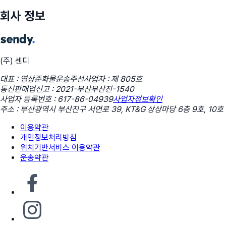
회사 정보
(주) 센디
대표 : 염상준
화물운송주선사업자 : 제 805호
통신판매업신고 : 2021-부산부산진-1540
사업자 등록번호 : 617-86-04939
사업자정보확인
주소 : 부산광역시 부산진구 서면로 39, KT&G 상상마당 6층 9호, 10호
이용약관
개인정보처리방침
위치기반서비스 이용약관
운송약관