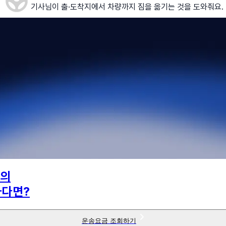
기사님이 출·도착지에서 차량까지 짐을 옮기는 것을 도와줘요.
의
하다면?
운송요금 조회하기