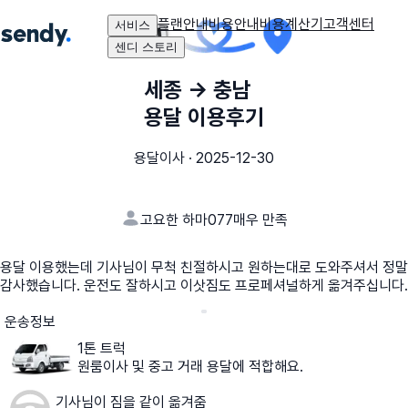
플랜안내
비용안내
비용계산기
고객센터
서비스
센디 스토리
세종
→
충남
용달 이용후기
용달이사
·
2025-12-30
고요한 하마077
매우 만족
용달 이용했는데 기사님이 무척 친절하시고 원하는대로 도와주셔서 정말
감사했습니다. 운전도 잘하시고 이삿짐도 프로페셔널하게 옮겨주십니다.
운송정보
1톤 트럭
원룸이사 및 중고 거래 용달에 적합해요.
기사님이 짐을 같이 옮겨줌