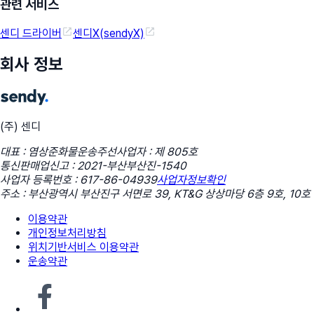
관련 서비스
센디 드라이버
센디X(sendyX)
회사 정보
(주) 센디
대표 : 염상준
화물운송주선사업자 : 제 805호
통신판매업신고 : 2021-부산부산진-1540
사업자 등록번호 : 617-86-04939
사업자정보확인
주소 : 부산광역시 부산진구 서면로 39, KT&G 상상마당 6층 9호, 10호
이용약관
개인정보처리방침
위치기반서비스 이용약관
운송약관