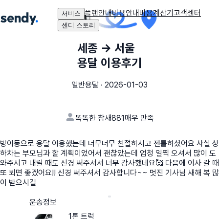
플랜안내
비용안내
비용계산기
고객센터
서비스
센디 스토리
세종
→
서울
용달 이용후기
일반용달
·
2026-01-03
똑똑한 참새881
매우 만족
방이동으로 용달 이용했는데 너무너무 친절하시고 젠틀하셨어요 사실 상
하차는 부모님과 할 계획이었어서 괜찮았는데 엄청 일찍 오셔서 많이 도
와주시고 내릴 때도 신경 써주서서 너무 감사했네요🥰 다음에 이사 갈 때
또 뵈면 좋겠어요!! 신경 써주셔서 감사합니다~~ 멋진 기사님 새해 복 많
이 받으시길
운송정보
1톤 트럭