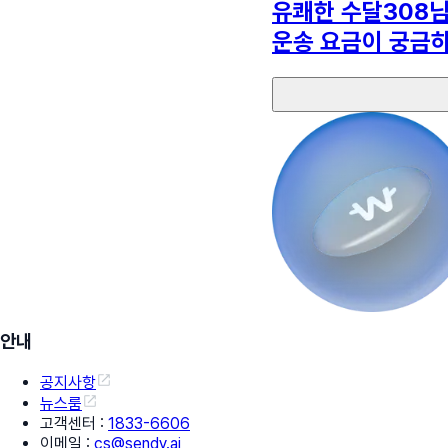
유쾌한 수달308
운송 요금이 궁금
안내
공지사항
뉴스룸
고객센터
:
1833-6606
이메일
:
cs@sendy.ai