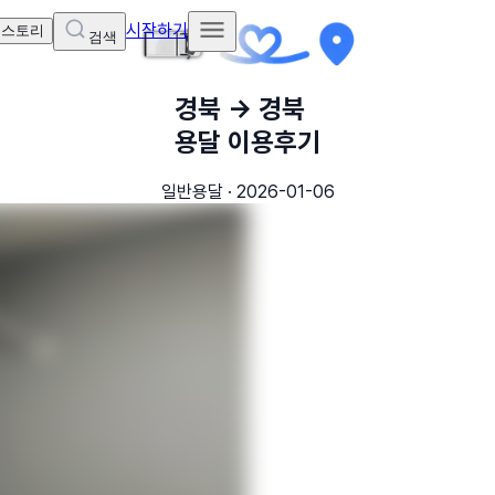
시작하기
 스토리
검색
경북
→
경북
용달 이용후기
일반용달
·
2026-01-06