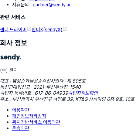
제휴문의
:
partner@sendy.ai
관련 서비스
센디 드라이버
센디X(sendyX)
회사 정보
(주) 센디
대표 : 염상준
화물운송주선사업자 : 제 805호
통신판매업신고 : 2021-부산부산진-1540
사업자 등록번호 : 617-86-04939
사업자정보확인
주소 : 부산광역시 부산진구 서면로 39, KT&G 상상마당 6층 9호, 10호
이용약관
개인정보처리방침
위치기반서비스 이용약관
운송약관