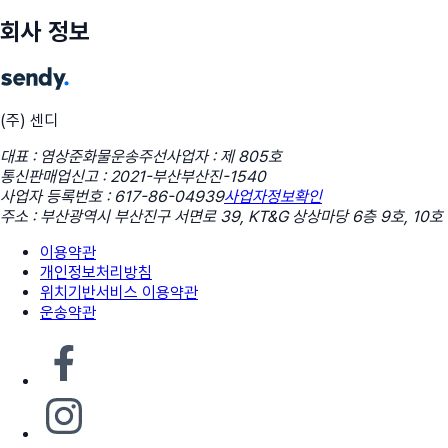
회사 정보
(주) 센디
대표 : 염상준
화물운송주선사업자 : 제 805호
통신판매업신고 : 2021-부산부산진-1540
사업자 등록번호 : 617-86-04939
사업자정보확인
주소 : 부산광역시 부산진구 서면로 39, KT&G 상상마당 6층 9호, 10호
이용약관
개인정보처리방침
위치기반서비스 이용약관
운송약관