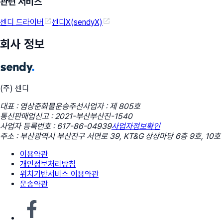
관련 서비스
센디 드라이버
센디X(sendyX)
회사 정보
(주) 센디
대표 : 염상준
화물운송주선사업자 : 제 805호
통신판매업신고 : 2021-부산부산진-1540
사업자 등록번호 : 617-86-04939
사업자정보확인
주소 : 부산광역시 부산진구 서면로 39, KT&G 상상마당 6층 9호, 10호
이용약관
개인정보처리방침
위치기반서비스 이용약관
운송약관