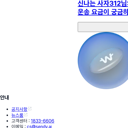
신나는 사자312
님
운송 요금이 궁금
안내
공지사항
뉴스룸
고객센터
:
1833-6606
이메일
:
cs@sendy.ai