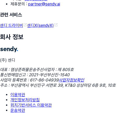
제휴문의
:
partner@sendy.ai
관련 서비스
센디 드라이버
센디X(sendyX)
회사 정보
(주) 센디
대표 : 염상준
화물운송주선사업자 : 제 805호
통신판매업신고 : 2021-부산부산진-1540
사업자 등록번호 : 617-86-04939
사업자정보확인
주소 : 부산광역시 부산진구 서면로 39, KT&G 상상마당 6층 9호, 10호
이용약관
개인정보처리방침
위치기반서비스 이용약관
운송약관