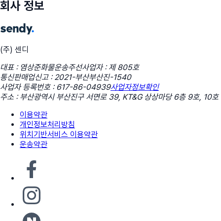
회사 정보
(주) 센디
대표 : 염상준
화물운송주선사업자 : 제 805호
통신판매업신고 : 2021-부산부산진-1540
사업자 등록번호 : 617-86-04939
사업자정보확인
주소 : 부산광역시 부산진구 서면로 39, KT&G 상상마당 6층 9호, 10호
이용약관
개인정보처리방침
위치기반서비스 이용약관
운송약관