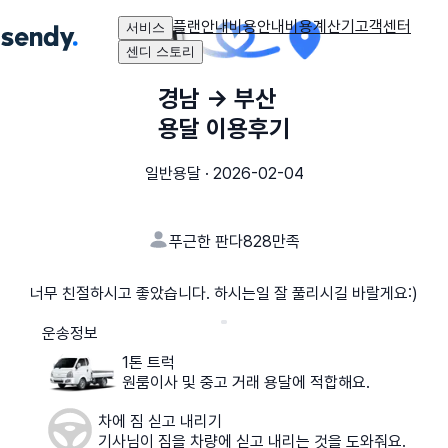
플랜안내
비용안내
비용계산기
고객센터
서비스
센디 스토리
경남
→
부산
용달 이용후기
일반용달
·
2026-02-04
푸근한 판다828
만족
너무 친절하시고 좋았습니다. 하시는일 잘 풀리시길 바랄게요:)
운송정보
1톤 트럭
원룸이사 및 중고 거래 용달에 적합해요.
차에 짐 싣고 내리기
기사님이 짐을 차량에 싣고 내리는 것을 도와줘요.