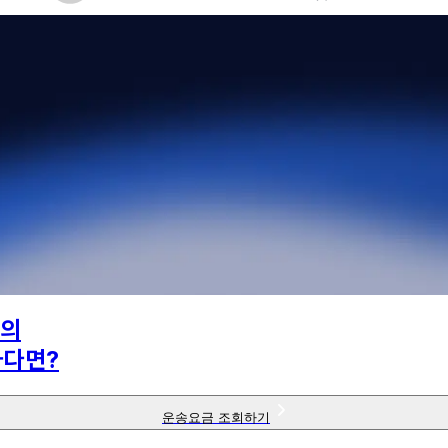
의
하다면?
운송요금 조회하기