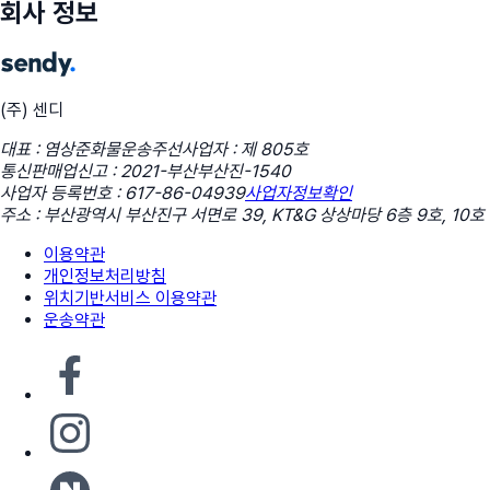
회사 정보
(주) 센디
대표 : 염상준
화물운송주선사업자 : 제 805호
통신판매업신고 : 2021-부산부산진-1540
사업자 등록번호 : 617-86-04939
사업자정보확인
주소 : 부산광역시 부산진구 서면로 39, KT&G 상상마당 6층 9호, 10호
이용약관
개인정보처리방침
위치기반서비스 이용약관
운송약관