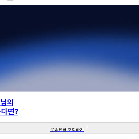
3
님의
하다면?
운송요금 조회하기