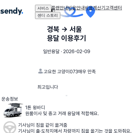
플랜안내
비용안내
비용계산기
고객센터
서비스
센디 스토리
경북
→
서울
용달 이용후기
일반용달
·
2026-02-09
고요한 고양이073
매우 만족
최고입니다
운송정보
1톤 윙바디
원룸이사 및 중고 거래 용달에 적합해요.
기사님이 짐을 같이 옮겨줌
기사님이 출·도착지에서 차량까지 짐을 옮기는 것을 도와줘요.