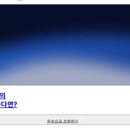
의
하다면?
운송요금 조회하기