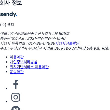
회사 정보
(주) 센디
대표 : 염상준
화물운송주선사업자 : 제 805호
통신판매업신고 : 2021-부산부산진-1540
사업자 등록번호 : 617-86-04939
사업자정보확인
주소 : 부산광역시 부산진구 서면로 39, KT&G 상상마당 6층 9호, 10호
이용약관
개인정보처리방침
위치기반서비스 이용약관
운송약관