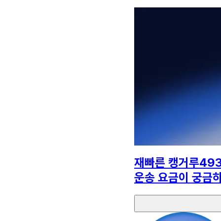
재빠른 캥거루49
운송 요금이 궁금