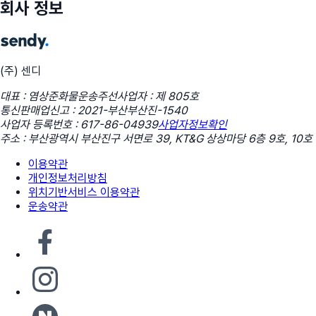
회사 정보
(주) 센디
대표 : 염상준
화물운송주선사업자 : 제 805호
통신판매업신고 : 2021-부산부산진-1540
사업자 등록번호 : 617-86-04939
사업자정보확인
주소 : 부산광역시 부산진구 서면로 39, KT&G 상상마당 6층 9호, 10호
이용약관
개인정보처리방침
위치기반서비스 이용약관
운송약관