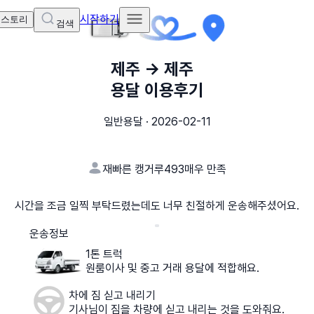
시작하기
 스토리
검색
제주
→
제주
용달 이용후기
일반용달
·
2026-02-11
재빠른 캥거루493
매우 만족
시간을 조금 일찍 부탁드렸는데도 너무 친절하게 운송해주셨어요.
운송정보
1톤 트럭
원룸이사 및 중고 거래 용달에 적합해요.
차에 짐 싣고 내리기
기사님이 짐을 차량에 싣고 내리는 것을 도와줘요.