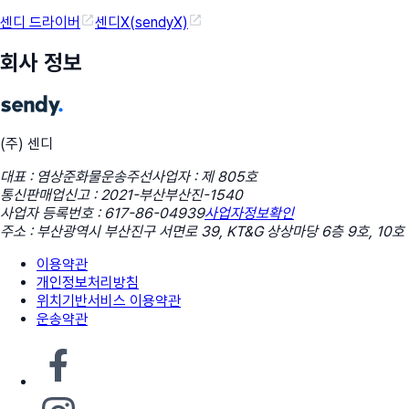
센디 드라이버
센디X(sendyX)
회사 정보
(주) 센디
대표 : 염상준
화물운송주선사업자 : 제 805호
통신판매업신고 : 2021-부산부산진-1540
사업자 등록번호 : 617-86-04939
사업자정보확인
주소 : 부산광역시 부산진구 서면로 39, KT&G 상상마당 6층 9호, 10호
이용약관
개인정보처리방침
위치기반서비스 이용약관
운송약관