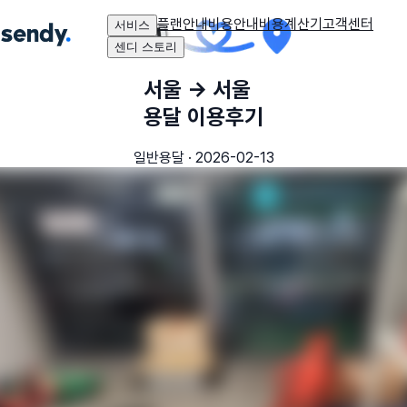
플랜안내
비용안내
비용계산기
고객센터
서비스
센디 스토리
서울
→
서울
용달 이용후기
일반용달
·
2026-02-13