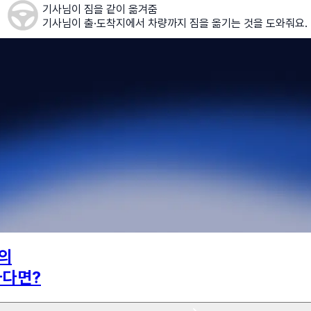
기사님이 짐을 같이 옮겨줌
기사님이 출·도착지에서 차량까지 짐을 옮기는 것을 도와줘요.
의
하다면?