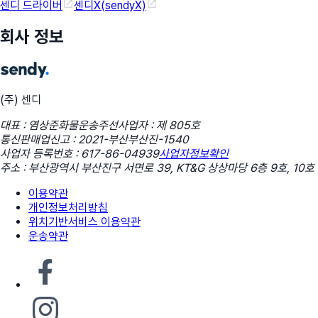
센디 드라이버
센디X(sendyX)
회사 정보
(주) 센디
대표 : 염상준
화물운송주선사업자 : 제 805호
통신판매업신고 : 2021-부산부산진-1540
사업자 등록번호 : 617-86-04939
사업자정보확인
주소 : 부산광역시 부산진구 서면로 39, KT&G 상상마당 6층 9호, 10호
이용약관
개인정보처리방침
위치기반서비스 이용약관
운송약관