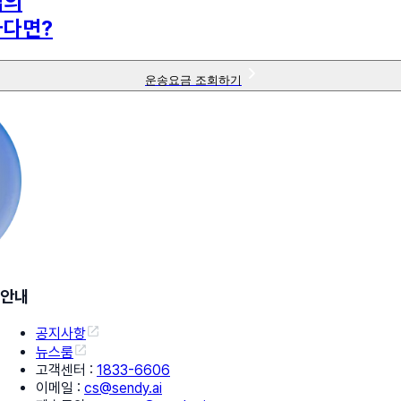
님의
하다면?
운송요금 조회하기
안내
공지사항
뉴스룸
고객센터
:
1833-6606
이메일
:
cs@sendy.ai