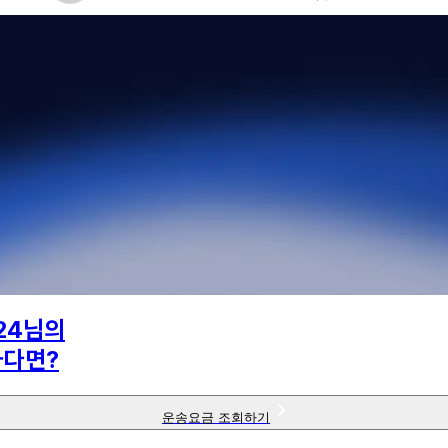
24
님의
하다면?
운송요금 조회하기