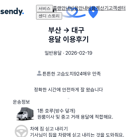
플랜안내
비용안내
비용계산기
고객센터
서비스
센디 스토리
부산
→
대구
용달 이용후기
일반용달
·
2026-02-19
튼튼한 고슴도치924
매우 만족
정확한 시간에 안전하게 잘 왔습니다
운송정보
1톤 호루(방수 덮개)
원룸이사 및 중고 거래 용달에 적합해요.
차에 짐 싣고 내리기
기사님이 짐을 차량에 싣고 내리는 것을 도와줘요.