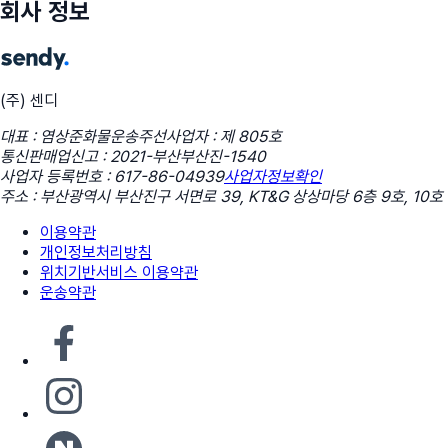
회사 정보
(주) 센디
대표 : 염상준
화물운송주선사업자 : 제 805호
통신판매업신고 : 2021-부산부산진-1540
사업자 등록번호 : 617-86-04939
사업자정보확인
주소 : 부산광역시 부산진구 서면로 39, KT&G 상상마당 6층 9호, 10호
이용약관
개인정보처리방침
위치기반서비스 이용약관
운송약관