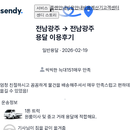
플랜안내
비용안내
비용계산기
고객센터
서비스
센디 스토리
전남광주
→
전남광주
용달 이용후기
일반용달
·
2026-02-19
씩씩한 늑대151
매우 만족
엄청 친절하시고 꼼꼼하게 물건을 배송해주셔서 매우 만족스럽고 편하데
옮길 수 있었음!
운송정보
1톤 트럭
원룸이사 및 중고 거래 용달에 적합해요.
기사님이 짐을 같이 옮겨줌