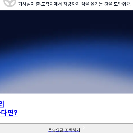
기사님이 출·도착지에서 차량까지 짐을 옮기는 것을 도와줘요.
의
하다면?
운송요금 조회하기