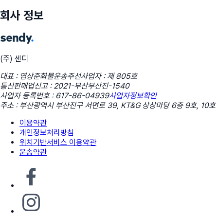
회사 정보
(주) 센디
대표 : 염상준
화물운송주선사업자 : 제 805호
통신판매업신고 : 2021-부산부산진-1540
사업자 등록번호 : 617-86-04939
사업자정보확인
주소 : 부산광역시 부산진구 서면로 39, KT&G 상상마당 6층 9호, 10호
이용약관
개인정보처리방침
위치기반서비스 이용약관
운송약관