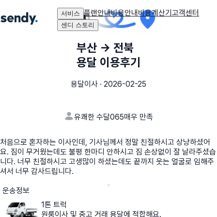
플랜안내
비용안내
비용계산기
고객센터
서비스
센디 스토리
부산
→
전북
용달 이용후기
용달이사
·
2026-02-25
유쾌한 수달065
매우 만족
처음으로 혼자하는 이사인데, 기사님께서 정말 친절하시고 상냥하셨어
요. 짐이 무거웠는데도 불평 한마디 안하시고 짐 손상없이 잘 날라주셨습
니다. 너무 친절하시고 고생많이 하셨는데도 끝까지 웃는 얼굴로 임해주
셔서 너무 감사드립니다.
운송정보
1톤 트럭
원룸이사 및 중고 거래 용달에 적합해요.