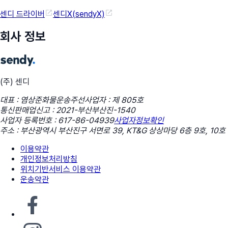
센디 드라이버
센디X(sendyX)
회사 정보
(주) 센디
대표 : 염상준
화물운송주선사업자 : 제 805호
통신판매업신고 : 2021-부산부산진-1540
사업자 등록번호 : 617-86-04939
사업자정보확인
주소 : 부산광역시 부산진구 서면로 39, KT&G 상상마당 6층 9호, 10호
이용약관
개인정보처리방침
위치기반서비스 이용약관
운송약관