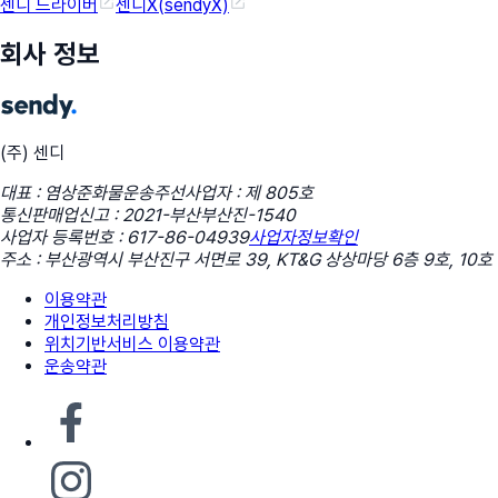
센디 드라이버
센디X(sendyX)
회사 정보
(주) 센디
대표 : 염상준
화물운송주선사업자 : 제 805호
통신판매업신고 : 2021-부산부산진-1540
사업자 등록번호 : 617-86-04939
사업자정보확인
주소 : 부산광역시 부산진구 서면로 39, KT&G 상상마당 6층 9호, 10호
이용약관
개인정보처리방침
위치기반서비스 이용약관
운송약관