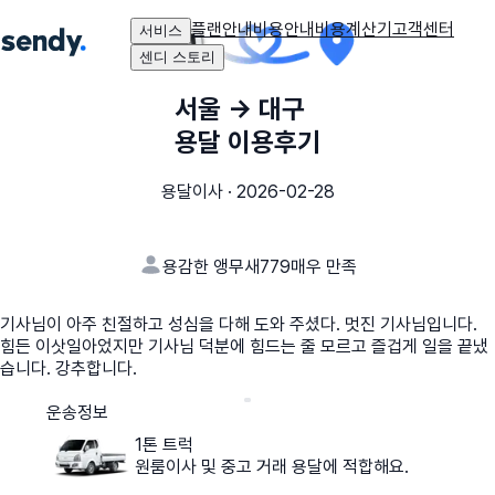
플랜안내
비용안내
비용계산기
고객센터
서비스
센디 스토리
서울
→
대구
용달 이용후기
용달이사
·
2026-02-28
용감한 앵무새779
매우 만족
기사님이 아주 친절하고 성심을 다해 도와 주셨다. 멋진 기사님입니다.
힘든 이삿일아었지만 기사님 덕분에 힘드는 줄 모르고 즐겁게 일을 끝냈
습니다. 강추합니다.
운송정보
1톤 트럭
원룸이사 및 중고 거래 용달에 적합해요.