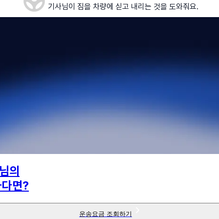
기사님이 짐을 차량에 싣고 내리는 것을 도와줘요.
님의
하다면?
운송요금 조회하기