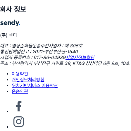
회사 정보
(주) 센디
대표 : 염상준
화물운송주선사업자 : 제 805호
통신판매업신고 : 2021-부산부산진-1540
사업자 등록번호 : 617-86-04939
사업자정보확인
주소 : 부산광역시 부산진구 서면로 39, KT&G 상상마당 6층 9호, 10호
이용약관
개인정보처리방침
위치기반서비스 이용약관
운송약관