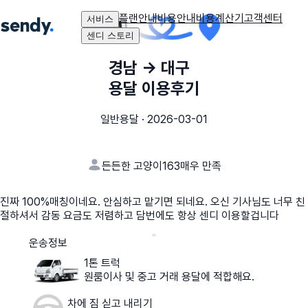
플랜안내
비용안내
비용계산기
고객센터
서비스
센디 스토리
경남
→
대구
용달 이용후기
일반용달
·
2026-03-01
든든한 고양이163
매우 만족
진짜 100%매칭이네요. 안심하고 맡기면 되네요. 오신 기사님도 너무 친
절하셔서 감동 요금도 저렴하고 담번에도 항상 센디 이용할겁니다
운송정보
1톤 트럭
원룸이사 및 중고 거래 용달에 적합해요.
차에 짐 싣고 내리기