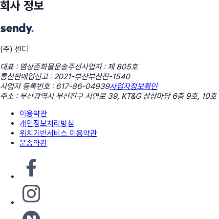
회사 정보
(주) 센디
대표 : 염상준
화물운송주선사업자 : 제 805호
통신판매업신고 : 2021-부산부산진-1540
사업자 등록번호 : 617-86-04939
사업자정보확인
주소 : 부산광역시 부산진구 서면로 39, KT&G 상상마당 6층 9호, 10호
이용약관
개인정보처리방침
위치기반서비스 이용약관
운송약관