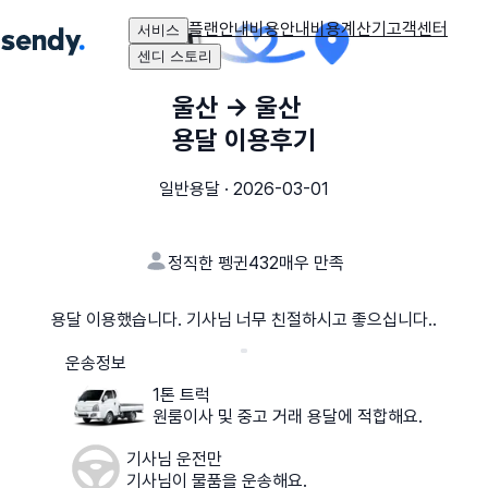
플랜안내
비용안내
비용계산기
고객센터
서비스
센디 스토리
울산
→
울산
용달 이용후기
일반용달
·
2026-03-01
정직한 펭귄432
매우 만족
용달 이용했습니다. 기사님 너무 친절하시고 좋으십니다..
운송정보
1톤 트럭
원룸이사 및 중고 거래 용달에 적합해요.
기사님 운전만
기사님이 물품을 운송해요.