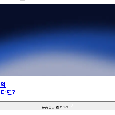
님의
하다면?
운송요금 조회하기