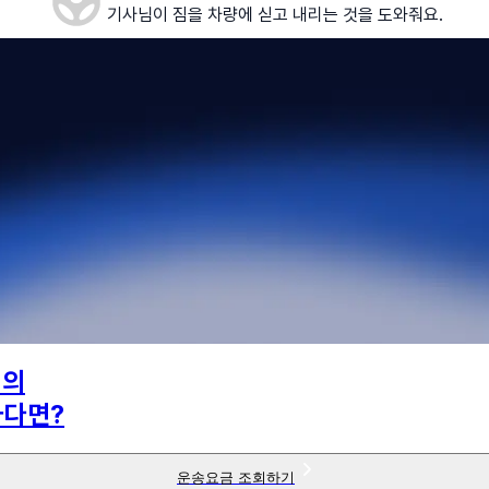
기사님이 짐을 차량에 싣고 내리는 것을 도와줘요.
님의
하다면?
운송요금 조회하기