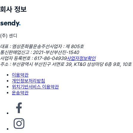
회사 정보
(주) 센디
대표 : 염상준
화물운송주선사업자 : 제 805호
통신판매업신고 : 2021-부산부산진-1540
사업자 등록번호 : 617-86-04939
사업자정보확인
주소 : 부산광역시 부산진구 서면로 39, KT&G 상상마당 6층 9호, 10호
이용약관
개인정보처리방침
위치기반서비스 이용약관
운송약관