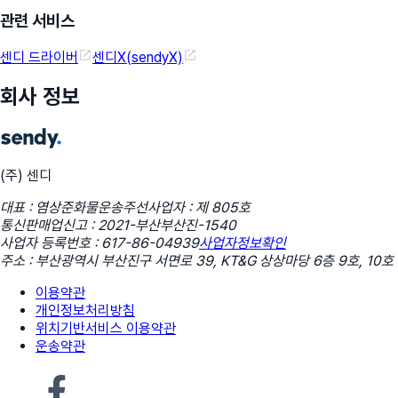
관련 서비스
센디 드라이버
센디X(sendyX)
회사 정보
(주) 센디
대표 : 염상준
화물운송주선사업자 : 제 805호
통신판매업신고 : 2021-부산부산진-1540
사업자 등록번호 : 617-86-04939
사업자정보확인
주소 : 부산광역시 부산진구 서면로 39, KT&G 상상마당 6층 9호, 10호
이용약관
개인정보처리방침
위치기반서비스 이용약관
운송약관