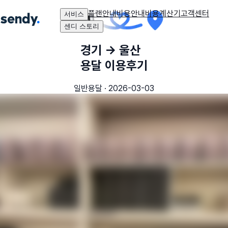
플랜안내
비용안내
비용계산기
고객센터
서비스
센디 스토리
경기
→
울산
용달 이용후기
일반용달
·
2026-03-03