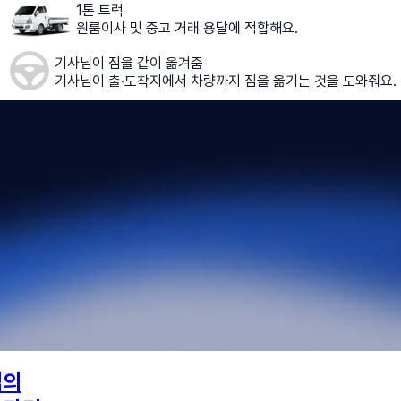
1톤 트럭
원룸이사 및 중고 거래 용달에 적합해요.
기사님이 짐을 같이 옮겨줌
기사님이 출·도착지에서 차량까지 짐을 옮기는 것을 도와줘요.
님의