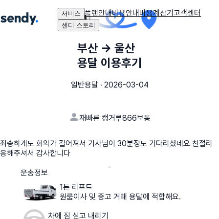
플랜안내
비용안내
비용계산기
고객센터
서비스
센디 스토리
부산
→
울산
용달 이용후기
일반용달
·
2026-03-04
재빠른 캥거루866
보통
죄송하게도 회의가 길어져서 기사님이 30분정도 기다리셨네요 친절리
응해주셔서 감사합니다
운송정보
1톤 리프트
원룸이사 및 중고 거래 용달에 적합해요.
차에 짐 싣고 내리기