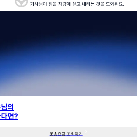
기사님이 짐을 차량에 싣고 내리는 것을 도와줘요.
6
님의
하다면?
운송요금 조회하기