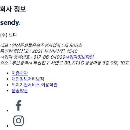
회사 정보
(주) 센디
대표 : 염상준
화물운송주선사업자 : 제 805호
통신판매업신고 : 2021-부산부산진-1540
사업자 등록번호 : 617-86-04939
사업자정보확인
주소 : 부산광역시 부산진구 서면로 39, KT&G 상상마당 6층 9호, 10호
이용약관
개인정보처리방침
위치기반서비스 이용약관
운송약관