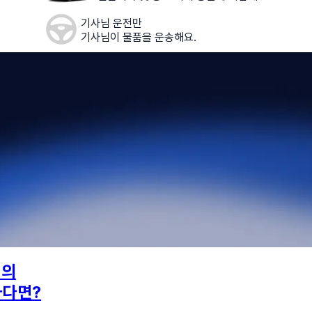
기사님 운전만
기사님이 물품을 운송해요.
님의
하다면?