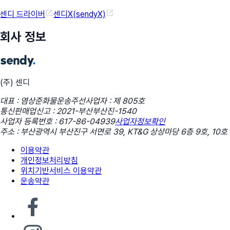
센디 드라이버
센디X(sendyX)
회사 정보
(주) 센디
대표 : 염상준
화물운송주선사업자 : 제 805호
통신판매업신고 : 2021-부산부산진-1540
사업자 등록번호 : 617-86-04939
사업자정보확인
주소 : 부산광역시 부산진구 서면로 39, KT&G 상상마당 6층 9호, 10호
이용약관
개인정보처리방침
위치기반서비스 이용약관
운송약관