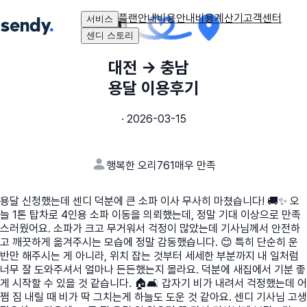
플랜안내
비용안내
비용계산기
고객센터
서비스
센디 스토리
대전
→
충남
용달 이용후기
·
2026-03-15
행복한 오리761
매우 만족
용달 신청했는데 센디 덕분에 큰 소파 이사 무사히 마쳤습니다! 🚚✨ ​오
늘 1톤 탑차로 4인용 소파 이동을 의뢰했는데, 정말 기대 이상으로 만족
스러웠어요. 소파가 크고 무거워서 걱정이 많았는데 기사님께서 안전하
고 깨끗하게 옮겨주시는 모습에 정말 감동했습니다. 😊 ​특히 단순히 운
반만 해주시는 게 아니라, 위치 잡는 것부터 세세한 부분까지 내 일처럼
너무 잘 도와주셔서 얼마나 든든했는지 몰라요. 덕분에 새집에서 기분 좋
게 시작할 수 있을 것 같습니다. 🏠🛋️ ​갑자기 비가 내려서 걱정했는데 어
쩜 짐 내릴 때 비가 딱 그치는게 하늘도 도운 것 같아요. 센디 기사님 고생