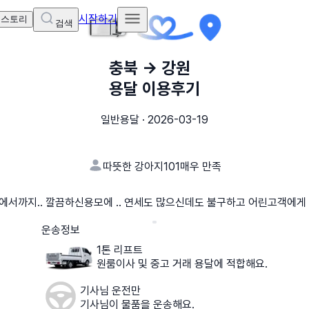
시작하기
 스토리
검색
충북
→
강원
용달 이용후기
일반용달
·
2026-03-19
따뜻한 강아지101
매우 만족
까지.. 깔끔하신용모에 .. 연세도 많으신데도 불구하고 어린고객에게 
운송정보
1톤 리프트
원룸이사 및 중고 거래 용달에 적합해요.
기사님 운전만
기사님이 물품을 운송해요.