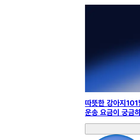
따뜻한 강아지101
운송 요금이 궁금