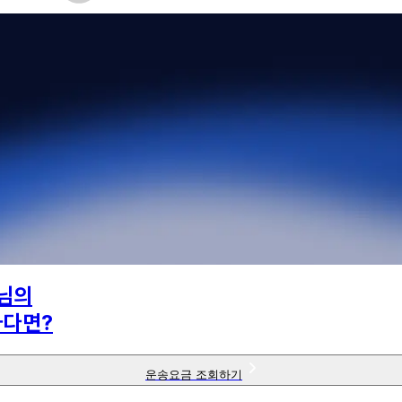
님의
하다면?
운송요금 조회하기