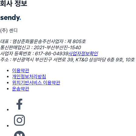
회사 정보
(주) 센디
대표 : 염상준
화물운송주선사업자 : 제 805호
통신판매업신고 : 2021-부산부산진-1540
사업자 등록번호 : 617-86-04939
사업자정보확인
주소 : 부산광역시 부산진구 서면로 39, KT&G 상상마당 6층 9호, 10호
이용약관
개인정보처리방침
위치기반서비스 이용약관
운송약관