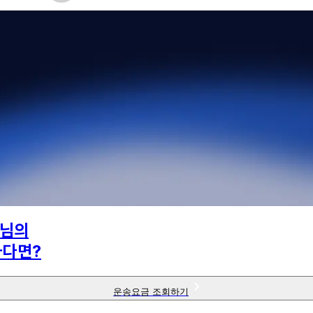
님의
하다면?
운송요금 조회하기