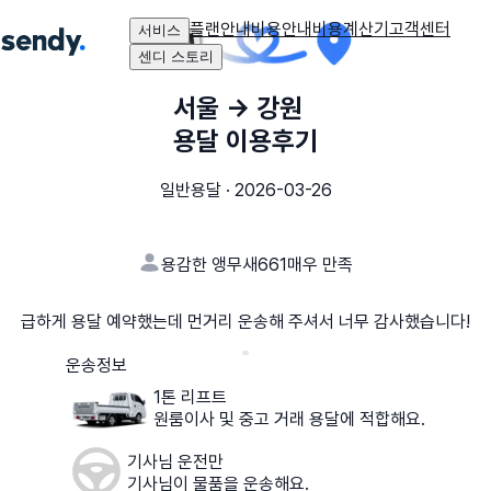
플랜안내
비용안내
비용계산기
고객센터
서비스
센디 스토리
서울
→
강원
용달 이용후기
일반용달
·
2026-03-26
용감한 앵무새661
매우 만족
급하게 용달 예약했는데 먼거리 운송해 주셔서 너무 감사했습니다!
운송정보
1톤 리프트
원룸이사 및 중고 거래 용달에 적합해요.
기사님 운전만
기사님이 물품을 운송해요.