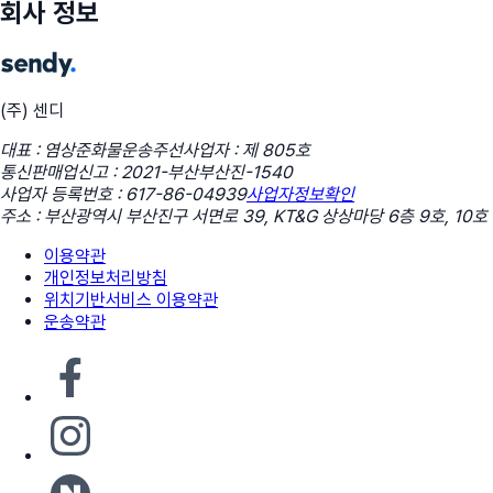
회사 정보
(주) 센디
대표 : 염상준
화물운송주선사업자 : 제 805호
통신판매업신고 : 2021-부산부산진-1540
사업자 등록번호 : 617-86-04939
사업자정보확인
주소 : 부산광역시 부산진구 서면로 39, KT&G 상상마당 6층 9호, 10호
이용약관
개인정보처리방침
위치기반서비스 이용약관
운송약관