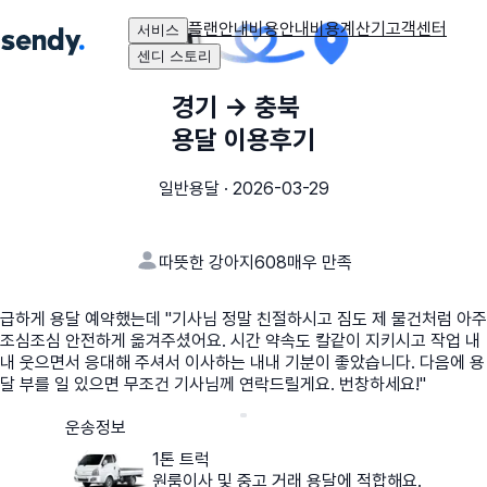
플랜안내
비용안내
비용계산기
고객센터
서비스
센디 스토리
경기
→
충북
용달 이용후기
일반용달
·
2026-03-29
따뜻한 강아지608
매우 만족
급하게 용달 예약했는데 ​"기사님 정말 친절하시고 짐도 제 물건처럼 아주
조심조심 안전하게 옮겨주셨어요. 시간 약속도 칼같이 지키시고 작업 내
내 웃으면서 응대해 주셔서 이사하는 내내 기분이 좋았습니다. 다음에 용
달 부를 일 있으면 무조건 기사님께 연락드릴게요. 번창하세요!"
운송정보
1톤 트럭
원룸이사 및 중고 거래 용달에 적합해요.