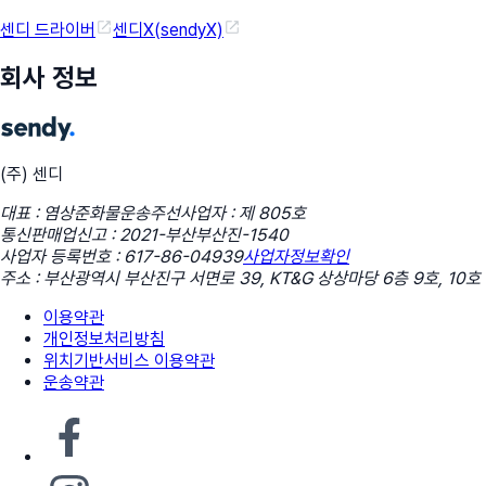
센디 드라이버
센디X(sendyX)
회사 정보
(주) 센디
대표 : 염상준
화물운송주선사업자 : 제 805호
통신판매업신고 : 2021-부산부산진-1540
사업자 등록번호 : 617-86-04939
사업자정보확인
주소 : 부산광역시 부산진구 서면로 39, KT&G 상상마당 6층 9호, 10호
이용약관
개인정보처리방침
위치기반서비스 이용약관
운송약관