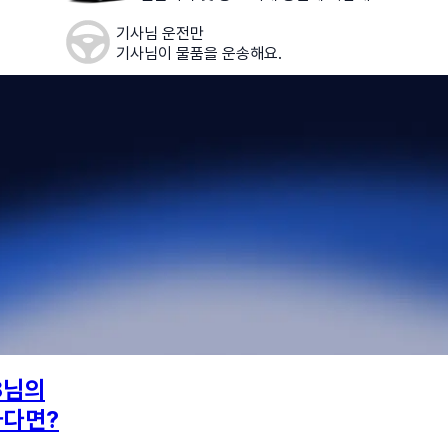
기사님 운전만
기사님이 물품을 운송해요.
8
님의
하다면?