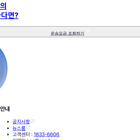
의
하다면?
운송요금 조회하기
안내
공지사항
뉴스룸
고객센터
:
1833-6606