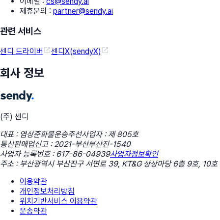
이메일
:
cs@sendy.ai
제휴문의
:
partner@sendy.ai
관련 서비스
센디 드라이버
센디X(sendyX)
회사 정보
(주) 센디
대표 : 염상준
화물운송주선사업자 : 제 805호
통신판매업신고 : 2021-부산부산진-1540
사업자 등록번호 : 617-86-04939
사업자정보확인
주소 : 부산광역시 부산진구 서면로 39, KT&G 상상마당 6층 9호, 10호
이용약관
개인정보처리방침
위치기반서비스 이용약관
운송약관