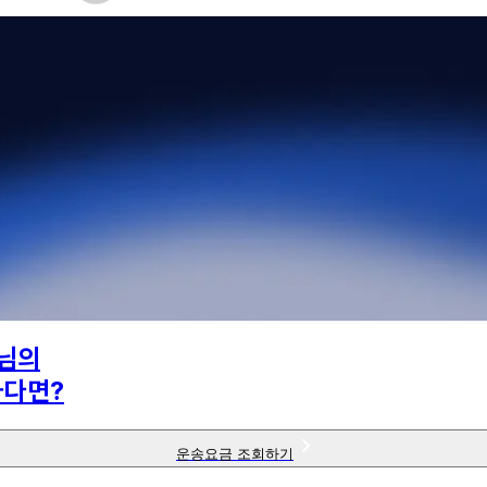
님의
하다면?
운송요금 조회하기