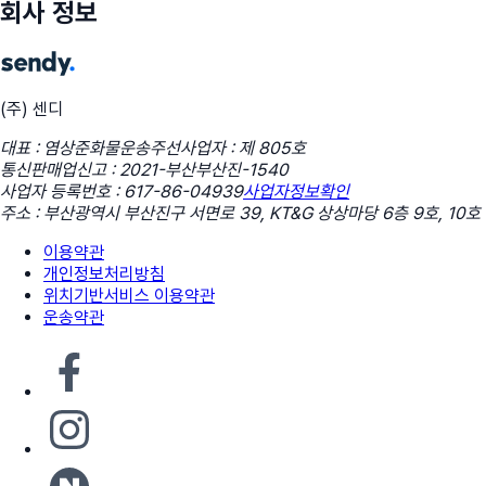
회사 정보
(주) 센디
대표 : 염상준
화물운송주선사업자 : 제 805호
통신판매업신고 : 2021-부산부산진-1540
사업자 등록번호 : 617-86-04939
사업자정보확인
주소 : 부산광역시 부산진구 서면로 39, KT&G 상상마당 6층 9호, 10호
이용약관
개인정보처리방침
위치기반서비스 이용약관
운송약관