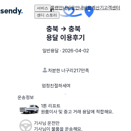
플랜안내
비용안내
비용계산기
고객센터
서비스
센디 스토리
충북
→
충북
용달 이용후기
일반용달
·
2026-04-02
차분한 너구리217
만족
엄청친절하세여
운송정보
1톤 리프트
원룸이사 및 중고 거래 용달에 적합해요.
기사님 운전만
기사님이 물품을 운송해요.