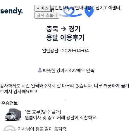
플랜안내
비용안내
비용계산기
고객센터
서비스
센디 스토리
충북
→
경기
용달 이용후기
일반용달
·
2026-04-04
따뜻한 강아지422
매우 만족
감사하게도 시간 일찍와주셔서 잘 마무리 했습니다. 너무 깨끗하게 옮겨
주셔서 감사해요!!!!!!
운송정보
1톤 호루(방수 덮개)
원룸이사 및 중고 거래 용달에 적합해요.
기사님이 짐을 같이 옮겨줌