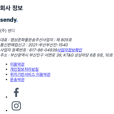
회사 정보
(주) 센디
대표 : 염상준
화물운송주선사업자 : 제 805호
통신판매업신고 : 2021-부산부산진-1540
사업자 등록번호 : 617-86-04939
사업자정보확인
주소 : 부산광역시 부산진구 서면로 39, KT&G 상상마당 6층 9호, 10호
이용약관
개인정보처리방침
위치기반서비스 이용약관
운송약관