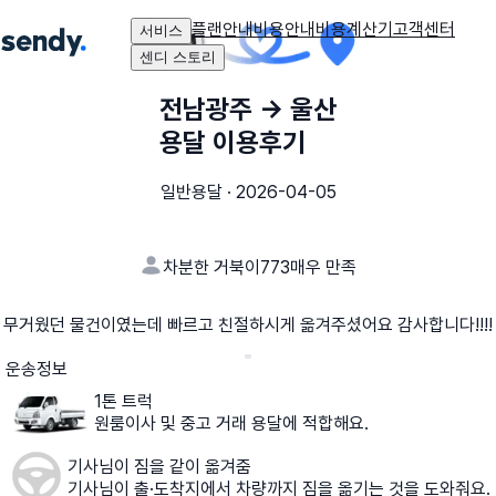
플랜안내
비용안내
비용계산기
고객센터
서비스
센디 스토리
전남광주
→
울산
용달 이용후기
일반용달
·
2026-04-05
차분한 거북이773
매우 만족
무거웠던 물건이였는데 빠르고 친절하시게 옮겨주셨어요 감사합니다!!!!
운송정보
1톤 트럭
원룸이사 및 중고 거래 용달에 적합해요.
기사님이 짐을 같이 옮겨줌
기사님이 출·도착지에서 차량까지 짐을 옮기는 것을 도와줘요.