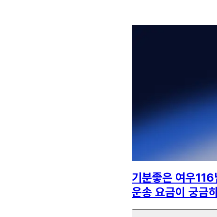
기분좋은 여우116
운송 요금이 궁금