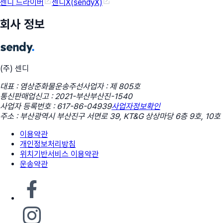
센디 드라이버
센디X(sendyX)
회사 정보
(주) 센디
대표 : 염상준
화물운송주선사업자 : 제 805호
통신판매업신고 : 2021-부산부산진-1540
사업자 등록번호 : 617-86-04939
사업자정보확인
주소 : 부산광역시 부산진구 서면로 39, KT&G 상상마당 6층 9호, 10호
이용약관
개인정보처리방침
위치기반서비스 이용약관
운송약관