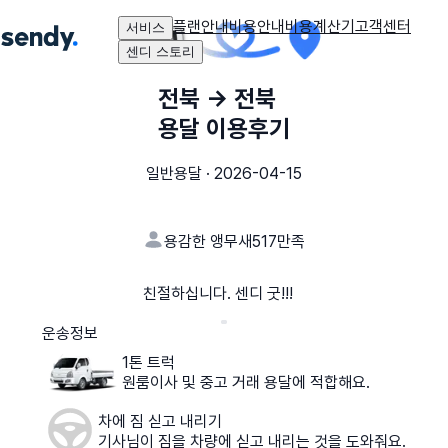
플랜안내
비용안내
비용계산기
고객센터
서비스
센디 스토리
전북
→
전북
용달 이용후기
일반용달
·
2026-04-15
용감한 앵무새517
만족
친절하십니다. 센디 굿!!!
운송정보
1톤 트럭
원룸이사 및 중고 거래 용달에 적합해요.
차에 짐 싣고 내리기
기사님이 짐을 차량에 싣고 내리는 것을 도와줘요.