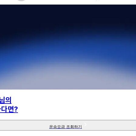
님의
하다면?
운송요금 조회하기