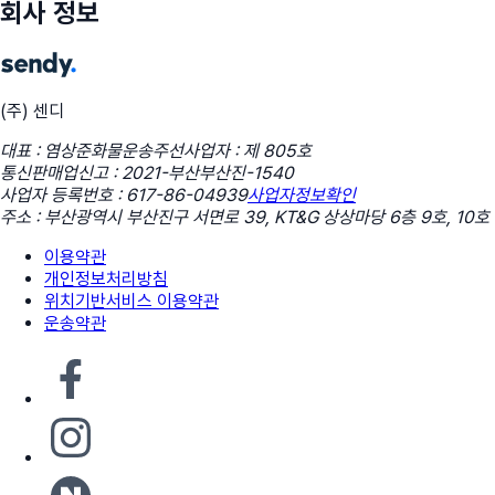
회사 정보
(주) 센디
대표 : 염상준
화물운송주선사업자 : 제 805호
통신판매업신고 : 2021-부산부산진-1540
사업자 등록번호 : 617-86-04939
사업자정보확인
주소 : 부산광역시 부산진구 서면로 39, KT&G 상상마당 6층 9호, 10호
이용약관
개인정보처리방침
위치기반서비스 이용약관
운송약관