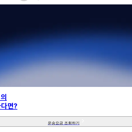
님의
하다면?
운송요금 조회하기