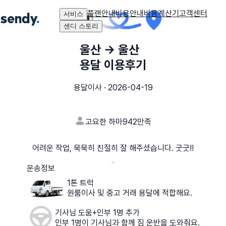
플랜안내
비용안내
비용계산기
고객센터
서비스
센디 스토리
울산
→
울산
용달 이용후기
용달이사
·
2026-04-19
고요한 하마942
만족
어려운 작업, 묵묵히 친절히 잘 해주셨습니다. 굿굿!!
운송정보
1톤 트럭
원룸이사 및 중고 거래 용달에 적합해요.
기사님 도움+인부 1명 추가
인부 1명이 기사님과 함께 짐 운반을 도와줘요.