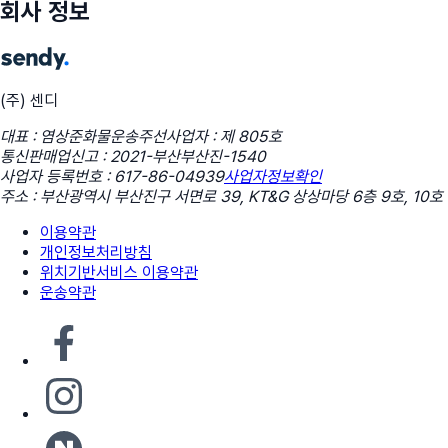
회사 정보
(주) 센디
대표 : 염상준
화물운송주선사업자 : 제 805호
통신판매업신고 : 2021-부산부산진-1540
사업자 등록번호 : 617-86-04939
사업자정보확인
주소 : 부산광역시 부산진구 서면로 39, KT&G 상상마당 6층 9호, 10호
이용약관
개인정보처리방침
위치기반서비스 이용약관
운송약관