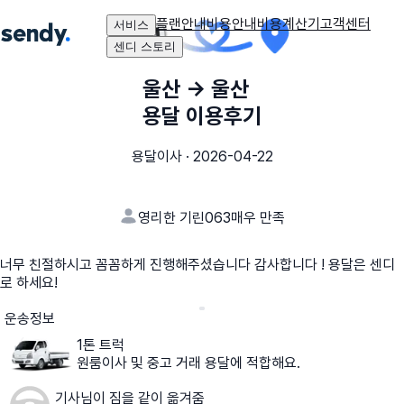
플랜안내
비용안내
비용계산기
고객센터
서비스
센디 스토리
울산
→
울산
용달 이용후기
용달이사
·
2026-04-22
영리한 기린063
매우 만족
너무 친절하시고 꼼꼼하게 진행해주셨습니다 감사합니다 ! 용달은 센디
로 하세요!
운송정보
1톤 트럭
원룸이사 및 중고 거래 용달에 적합해요.
기사님이 짐을 같이 옮겨줌