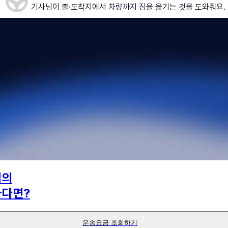
기사님이 출·도착지에서 차량까지 짐을 옮기는 것을 도와줘요.
님의
하다면?
운송요금 조회하기