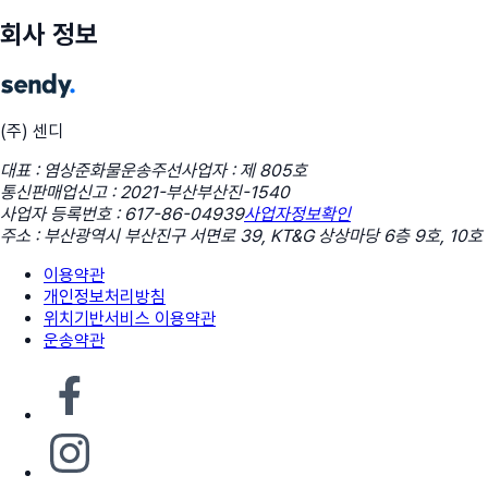
회사 정보
(주) 센디
대표 : 염상준
화물운송주선사업자 : 제 805호
통신판매업신고 : 2021-부산부산진-1540
사업자 등록번호 : 617-86-04939
사업자정보확인
주소 : 부산광역시 부산진구 서면로 39, KT&G 상상마당 6층 9호, 10호
이용약관
개인정보처리방침
위치기반서비스 이용약관
운송약관