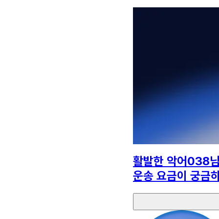
활발한 악어038
운송 요금이 궁금