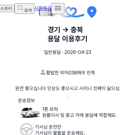
시작하기
 스토리
검색
경기
→
충북
용달 이용후기
일반용달
·
2026-04-23
활발한 악어038
매우 만족
완전 좋으십니다 인상도 좋으시고 시이나 킷페이 닮으심
운송정보
1톤 트럭
원룸이사 및 중고 거래 용달에 적합해요.
기사님 운전만
기사님이 물품을 운송해요.