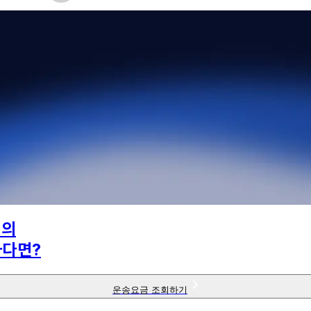
님의
하다면?
운송요금 조회하기