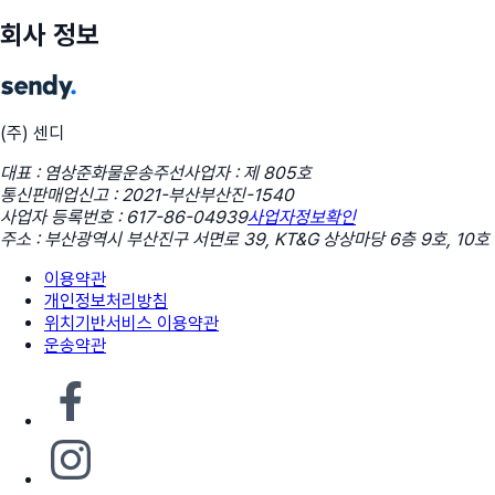
회사 정보
(주) 센디
대표 : 염상준
화물운송주선사업자 : 제 805호
통신판매업신고 : 2021-부산부산진-1540
사업자 등록번호 : 617-86-04939
사업자정보확인
주소 : 부산광역시 부산진구 서면로 39, KT&G 상상마당 6층 9호, 10호
이용약관
개인정보처리방침
위치기반서비스 이용약관
운송약관