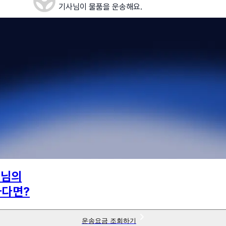
기사님이 물품을 운송해요.
8
님의
하다면?
운송요금 조회하기