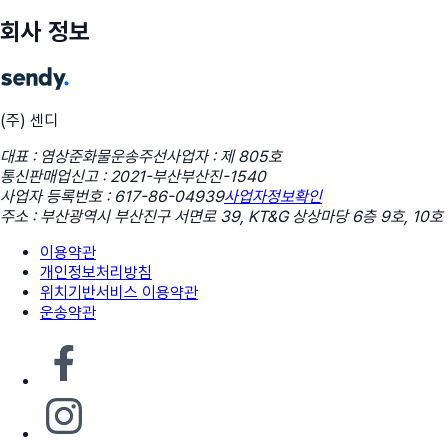
회사 정보
(주) 센디
대표 : 염상준
화물운송주선사업자 : 제 805호
통신판매업신고 : 2021-부산부산진-1540
사업자 등록번호 : 617-86-04939
사업자정보확인
주소 : 부산광역시 부산진구 서면로 39, KT&G 상상마당 6층 9호, 10호
이용약관
개인정보처리방침
위치기반서비스 이용약관
운송약관