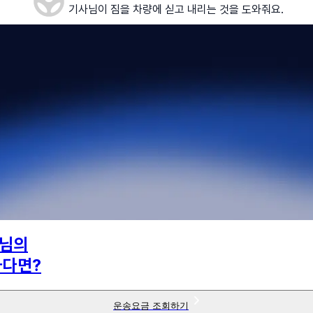
기사님이 짐을 차량에 싣고 내리는 것을 도와줘요.
님의
하다면?
운송요금 조회하기