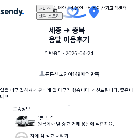
플랜안내
비용안내
비용계산기
고객센터
서비스
센디 스토리
세종
→
충북
용달 이용후기
일반용달
·
2026-04-24
든든한 고양이148
매우 만족
일을 너무 잘하셔서 편하게 일 마무리 했습니다. 추천드립니다. 좋읍니
다!!!
운송정보
1톤 트럭
원룸이사 및 중고 거래 용달에 적합해요.
차에 짐 싣고 내리기