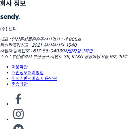
회사 정보
(주) 센디
대표 : 염상준
화물운송주선사업자 : 제 805호
통신판매업신고 : 2021-부산부산진-1540
사업자 등록번호 : 617-86-04939
사업자정보확인
주소 : 부산광역시 부산진구 서면로 39, KT&G 상상마당 6층 9호, 10호
이용약관
개인정보처리방침
위치기반서비스 이용약관
운송약관