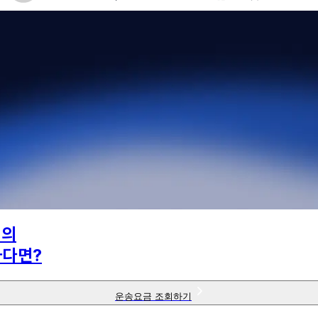
님의
하다면?
운송요금 조회하기