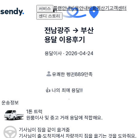
플랜안내
비용안내
비용계산기
고객센터
서비스
센디 스토리
전남광주
→
부산
용달 이용후기
용달이사
·
2026-04-24
유쾌한 펭귄889
만족
👍 나의 최애 용달!!
운송정보
1톤 트럭
원룸이사 및 중고 거래 용달에 적합해요.
기사님이 짐을 같이 옮겨줌
기사님이 출·도착지에서 차량까지 짐을 옮기는 것을 도와줘요.