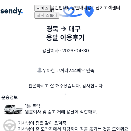
플랜안내
비용안내
비용계산기
고객센터
서비스
센디 스토리
경북
→
대구
용달 이용후기
용달이사
·
2026-04-30
우아한 코끼리244
매우 만족
친절하시고 잘 해주셨습니다. 감사합니다
운송정보
1톤 트럭
원룸이사 및 중고 거래 용달에 적합해요.
기사님이 짐을 같이 옮겨줌
기사님이 출·도착지에서 차량까지 짐을 옮기는 것을 도와줘요.