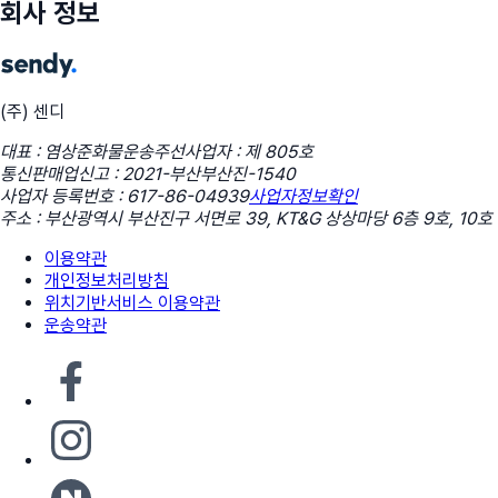
회사 정보
(주) 센디
대표 : 염상준
화물운송주선사업자 : 제 805호
통신판매업신고 : 2021-부산부산진-1540
사업자 등록번호 : 617-86-04939
사업자정보확인
주소 : 부산광역시 부산진구 서면로 39, KT&G 상상마당 6층 9호, 10호
이용약관
개인정보처리방침
위치기반서비스 이용약관
운송약관