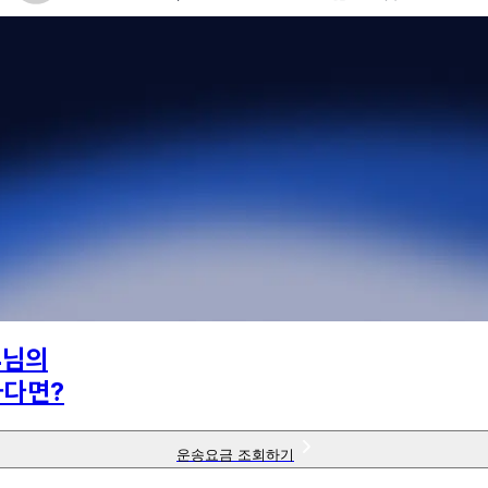
4
님의
하다면?
운송요금 조회하기