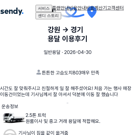
플랜안내
비용안내
비용계산기
고객센터
서비스
센디 스토리
강원
→
경기
용달 이용후기
일반용달
·
2026-04-30
튼튼한 고슴도치803
매우 만족
시간도 잘 맞춰주시고 친절하게 일 잘 해주셨어요! 처음 가는 행사 매장
이동건이었는데 기사님께서 잘 아셔서 덕분에 이동 잘 했습니다
운송정보
2.5톤 트럭
원룸이사 및 중고 거래 용달에 적합해요.
기사님이 짐을 같이 옮겨줌