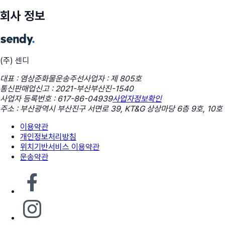
회사 정보
(주) 센디
대표 : 염상준
화물운송주선사업자 : 제 805호
통신판매업신고 : 2021-부산부산진-1540
사업자 등록번호 : 617-86-04939
사업자정보확인
주소 : 부산광역시 부산진구 서면로 39, KT&G 상상마당 6층 9호, 10호
이용약관
개인정보처리방침
위치기반서비스 이용약관
운송약관