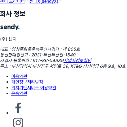
센디 드라이버
센디X(sendyX)
회사 정보
(주) 센디
대표 : 염상준
화물운송주선사업자 : 제 805호
통신판매업신고 : 2021-부산부산진-1540
사업자 등록번호 : 617-86-04939
사업자정보확인
주소 : 부산광역시 부산진구 서면로 39, KT&G 상상마당 6층 9호, 10호
이용약관
개인정보처리방침
위치기반서비스 이용약관
운송약관