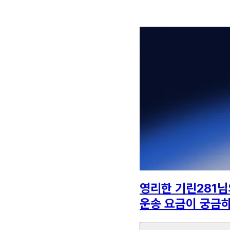
영리한 기린281
님
운송 요금이 궁금