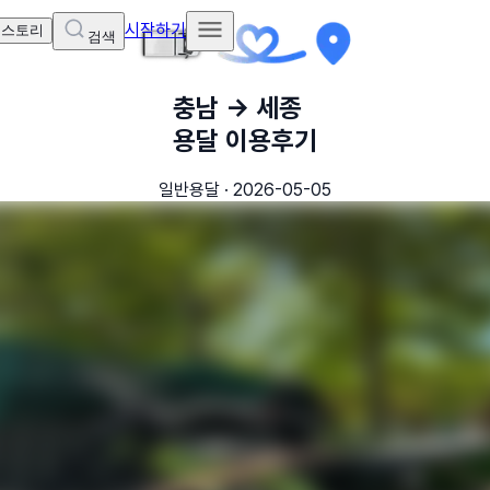
시작하기
 스토리
검색
충남
→
세종
용달 이용후기
일반용달
·
2026-05-05